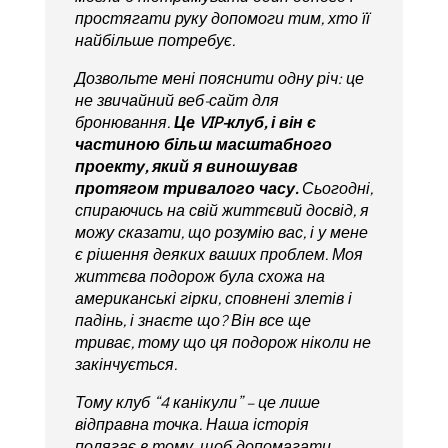
простягати руку допомоги тим, хто її
найбільше потребує.
Дозвольте мені пояснити одну річ: це
не звичайний веб-сайт для
бронювання.
Це VIP-клуб, і він є
частиною більш масштабного
проекту, який я виношував
протягом тривалого часу.
Сьогодні,
спираючись на свій життєвий досвід, я
можу сказати, що розумію вас, і у мене
є рішення деяких ваших проблем. Моя
життєва подорож була схожа на
американські гірки, сповнені злетів і
падінь, і знаєте що? Він все ще
триває, тому що ця подорож ніколи не
закінчується.
Тому клуб “4 канікули” – це лише
відправна точка. Наша історія
полягає в тому, щоб допомагати