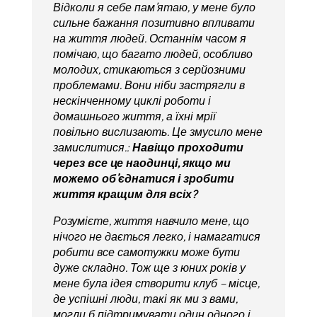
Відколи я себе пам’ятаю, у мене було
сильне бажання позитивно впливати
на життя людей. Останнім часом я
помічаю, що багато людей, особливо
молодих, стикаються з серйозними
проблемами. Вони ніби застрягли в
нескінченному циклі роботи і
домашнього життя, а їхні мрії
повільно вислизають. Це змусило мене
замислитися.:
Навіщо проходити
через все це наодинці, якщо ми
можемо об’єднатися і зробити
життя кращим для всіх?
Розумієте, життя навчило мене, що
нічого не дається легко, і намагатися
робити все самотужки може бути
дуже складно. Тож ще з юних років у
мене була ідея створити клуб – місце,
де успішні люди, такі як ми з вами,
могли б підтримувати один одного і