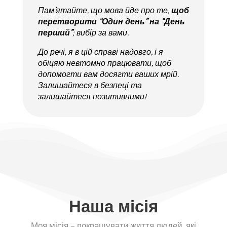
Пам’ятайте, що мова йде про те,
щоб
перетворити “Один день” на “День
перший”
; вибір за вами.
До речі, я в цій справі надовго, і я
обіцяю невтомно працювати, щоб
допомогти вам досягти ваших мрій.
Залишайтеся в безпеці та
залишайтеся позитивними!
Наша місія
Моя місія – покращувати життя людей, які