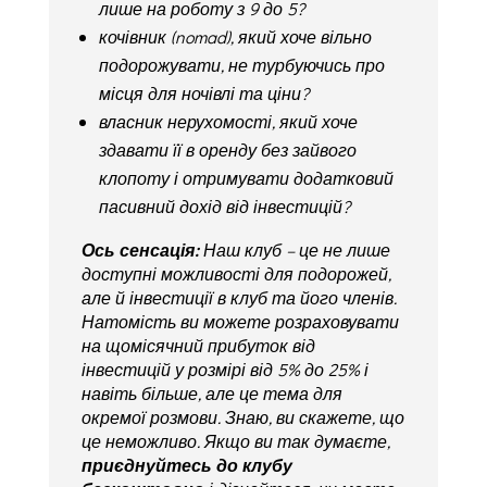
лише на роботу з 9 до 5?
кочівник (nomad), який хоче вільно
подорожувати, не турбуючись про
місця для ночівлі та ціни?
власник нерухомості, який хоче
здавати її в оренду без зайвого
клопоту і отримувати додатковий
пасивний дохід від інвестицій?
Ось сенсація:
Наш клуб – це не лише
доступні можливості для подорожей,
але й інвестиції в клуб та його членів.
Натомість ви можете розраховувати
на щомісячний прибуток від
інвестицій у розмірі від 5% до 25% і
навіть більше, але це тема для
окремої розмови. Знаю, ви скажете, що
це неможливо. Якщо ви так думаєте,
приєднуйтесь до клубу