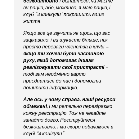
безкоштовно
і дізнайтеся, чи маєте
ви рацію, або, можливо, я маю рацію, і
клуб “4 канікули” покращить ваше
життя.
Якщо все це звучить як щось, що вас
зацікавило, і ви шукаєте більше, ніж
просто переваги членства в клубі –
якщо ти хочеш бути частиною
руху, який допомагає іншим
реалізовувати свої пристрасті
–
тоді вам неодмінно варто
приєднатися до нас і допомогти
поширити інформацію.
Але ось у чому справа: наші ресурси
обмежені
, і ми ретельно перевіряємо
кожну реєстрацію. Тож не чекайте
занадто довго. Реєструйтеся
безкоштовно, і ми скоро побачимося в
клубі “4 канікули”.