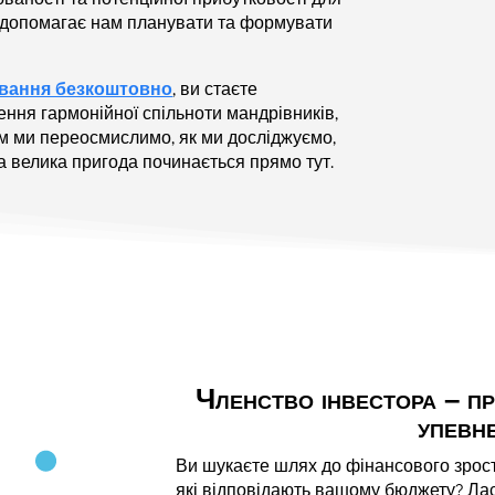
 допомагає нам планувати та формувати
ування безкоштовно
, ви стаєте
рення гармонійної спільноти мандрівників,
ом ми переосмислимо, як ми досліджуємо,
а велика пригода починається прямо тут.
Членство інвестора – пр
упевн
Ви шукаєте шлях до фінансового зрос
які відповідають вашому бюджету? Ла