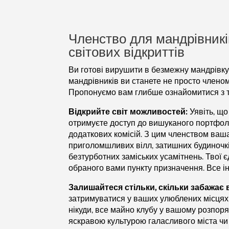
Членство для мандрівникі
світових відкриттів
Ви готові вирушити в безмежну мандрівку?
мандрівників ви станете не просто членом
Пропонуємо вам глибше ознайомитися з т
Відкрийте світ можливостей:
Уявіть, що
отримуєте доступ до вишуканого портфолі
додаткових комісій. З цим членством ваш
приголомшливих вілл, затишних будиночків
безтурботних заміських усамітнень. Твої є
обраного вами пункту призначення. Все ін
Залишайтеся стільки, скільки забажає 
затримуватися у ваших улюблених місцях 
нікуди, все майно клубу у вашому розпоря
яскравою культурою галасливого міста чи