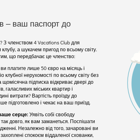
в – ваш паспорт до
 З членством 4 Vacations Club для
 клубу, а шукачем пригод по всьому світу.
им, що передбачає це членство:
 ви платите лише 50 євро на місяць і
о клубної нерухомості по всьому світу без
а щомісячна підписка відкриває двері до
, галасливих міських квартир і
дині витрати? Вартість проїзду до
ше підготовлено і чекає на ваш приїзд.
ваше серце:
Уявіть собі свободу
так довго, як вам заманеться. Поспішати
дженні. Незалежно від того, зачаровані ви
 захоплені спокоєм віддаленої схованки,