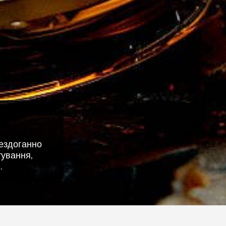
бездоганно
тування,
.