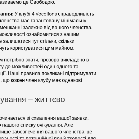
 називаємо це Свободою.
ання:
У клубі 4 Vacations справедливість
членства має гарантовану мінімальну
помешканні залежно від вашого членства.
і можливості ознайомитися з нашим
 залишатися тут стільки, скільки
очуть користуватися цим майном.
м потрібно знати, прозоро викладено в
гу до можливостей один одного та
ції. Наші правила покликані підтримувати
и, що кожен член клубу має однакові
кування – життєво
очинається зі схвалення вашої заявки,
о нашого списку очікування. Але
 лише забезпечення вашого членства, це
юваності та потенційної прибутковості для