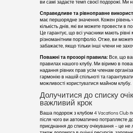
ви самі задаєте темп своєї подорожі. Ми
Справедливе та рівноправне використ
має першорядне значення. Кожен рівень 
кількість днів, які ви можете провести в 
Це гарантує, що всі учасники мають рівн
різноманітним портфоліо. Отже, ви можете
забажаєте, якщо тільки інші члени не зах
Поважні та прозорі правила:
Все, що ва
правилах нашого клубу. Ми віримо в пова
надання рівних прав усім членам організа
гармонію в нашій спільноті та гарантуват
можливості користуватися майном клубу.
Долучитися до списку очі
важливий крок
Ваша подорож з клубом 4 Vacations Club п
після чого ви автоматично потрапляєте д
приєднання до списку очікування – це не
також допомога в оцінці ресурсів, заповн