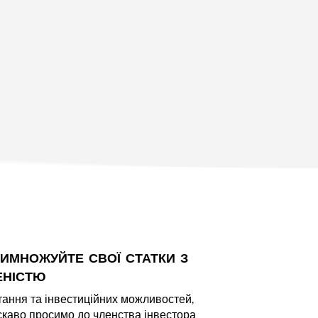
имножуйте свої статки з
еністю
тання та інвестиційних можливостей,
скаво просимо до членства інвестора