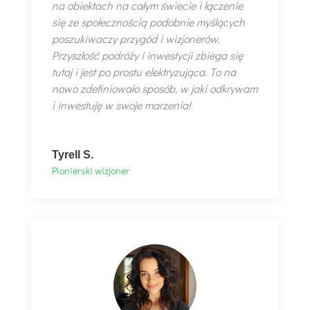
na obiektach na całym świecie i łączenie
się ze społecznością podobnie myślących
poszukiwaczy przygód i wizjonerów.
Przyszłość podróży i inwestycji zbiega się
tutaj i jest po prostu elektryzująca. To na
nowo zdefiniowało sposób, w jaki odkrywam
i inwestuję w swoje marzenia!
Tyrell S.
Pionierski wizjoner