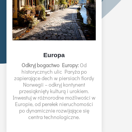
Europa
Odkryj bogactwo Europy:
Od
historycznych ulic Paryża po
zapierające dech w piersiach fiordy
Norwegii – odkryj kontynent
przesiąknięty kulturą i urokiem.
Inwestuj w różnorodne możliwości w
Europie, od perełek nieruchomości
po dynamicznie rozwijające się
centra technologiczne.