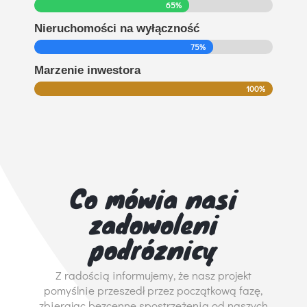
65%
65%
Nieruchomości na wyłączność
75%
75%
Marzenie inwestora
100%
100%
Co mówia nasi
zadowoleni
podróznicy
Z radością informujemy, że nasz projekt
pomyślnie przeszedł przez początkową fazę,
zbierając bezcenne spostrzeżenia od naszych