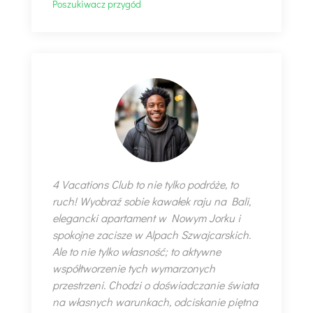
Poszukiwacz przygód
4 Vacations Club to nie tylko podróże, to
ruch! Wyobraź sobie kawałek raju na Bali,
elegancki apartament w Nowym Jorku i
spokojne zacisze w Alpach Szwajcarskich.
Ale to nie tylko własność; to aktywne
współtworzenie tych wymarzonych
przestrzeni. Chodzi o doświadczanie świata
na własnych warunkach, odciskanie piętna